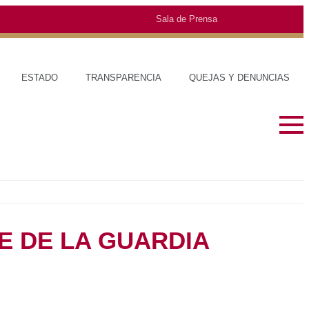
Sala de Prensa
TRANSPARENCIA
QUEJAS Y DENUNCIAS
SOBRE EL ESTADO
MUNICIPIO
HISTORIA
TRAJES TÍP