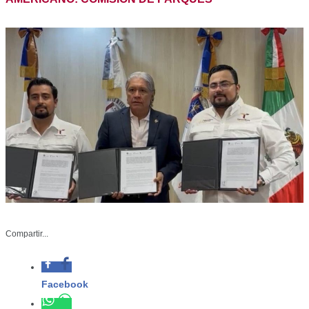
Compartir...
Facebook
Whatsapp
-Al equipo de investigadores se
suman la New Mexico State
Twitter
University y la Universidad Politécnica
de Puebla
Linkedin
CPB-033-2024
Agosto 28 de 2024