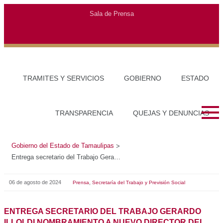
Sala de Prensa
TRAMITES Y SERVICIOS
GOBIERNO
ESTADO
TRANSPARENCIA
QUEJAS Y DENUNCIAS
Gobierno del Estado de Tamaulipas
>
Entrega secretario del Trabajo Gerardo Illoldi nombramiento a nuevo director del INJUVE en Tamaulipas
06 de agosto de 2024
,
Prensa
Secretaría del Trabajo y Previsión Social
ENTREGA SECRETARIO DEL TRABAJO GERARDO
ILLOLDI NOMBRAMIENTO A NUEVO DIRECTOR DEL