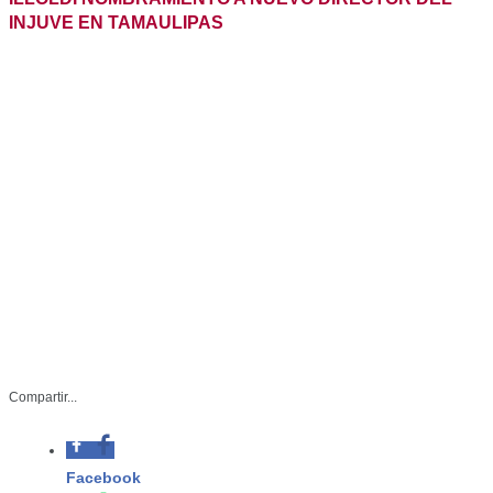
INJUVE EN TAMAULIPAS
Compartir...
-Refrendó el compromiso de trabajar
en favor de las juventudes
Facebook