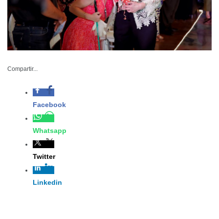
Compartir...
Facebook
Whatsapp
– Alumnos de la escuela Camino de
Luz presentaron 60 creaciones en
Twitter
una dinámica pasarela y exhibición de
su talento
Linkedin
DIF-039-2024
Julio 12 de 2024