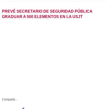
-Tan solo el año pasado se
Compartir...
incorporaron 380 elementos a la
Guardia Estatal, quienes recibieron
capacitación basada en el
Facebook
humanismo y el pleno respeto a los
derechos humanos
Whatsapp
USJ-012-2024
Twitter
Febrero 22 de 2024
Linkedin
Ciudad Victoria, Tamaulipas.- El
secretario de Seguridad Pública de
Tamaulipas (SSPT), Sergio Hernando Chávez García,