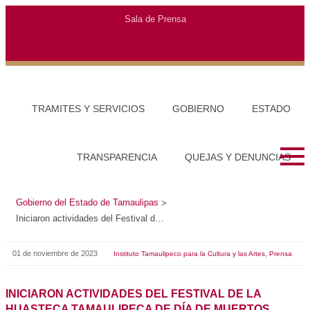
Sala de Prensa
TRAMITES Y SERVICIOS
GOBIERNO
ESTADO
TRANSPARENCIA
QUEJAS Y DENUNCIAS
Gobierno del Estado de Tamaulipas
>
Iniciaron actividades del Festival de la Huasteca Tamaulipeca de Día de Muertos
01 de noviembre de 2023
,
Instituto Tamaulipeco para la Cultura y las Artes
Prensa