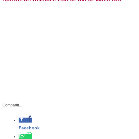
INICIARON ACTIVIDADES DEL FESTIVAL DE LA
HUASTECA TAMAULIPECA DE DÍA DE MUERTOS
Compartir...
-Tamaulipas se viste de misticismo,
colores y tradición para recordar a los