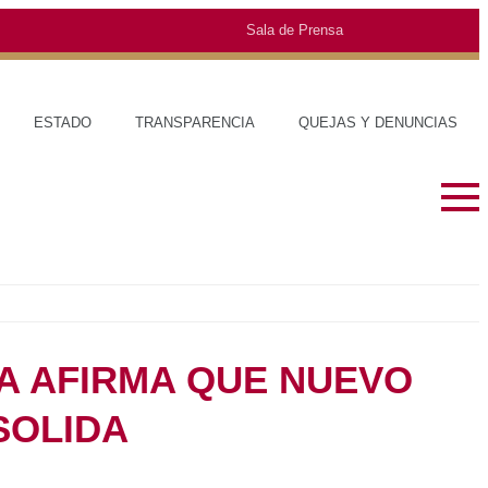
Sala de Prensa
TRANSPARENCIA
QUEJAS Y DENUNCIAS
a y se consolida
SOBRE EL ESTADO
MUNICIPIO
HISTORIA
TRAJES TÍP