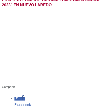
STU-097-2023
Compartir...
Octubre 27 de 2023
Facebook
Nuevo Laredo, Tamaulipas. En el
municipio de Nuevo Laredo se llevó a
Whatsapp
cabo la primera reunión del
programa “Héroes Paisanos Invierno
Twitter
2023”, en la que se contó con la
participación de representantes de
Linkedin
todas las corporaciones
involucradas, con el firme propósito