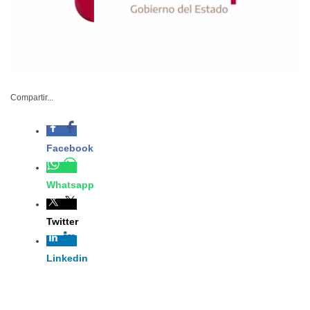
SSP-092-2023
Compartir...
Octubre 02 de 2023
Facebook
Ciudad Victoria, Tamaulipas. – En su
último acto de servicio, el Policía
Whatsapp
Segundo “A” Luis Alberto García
Guevara fue recibido con honores
Twitter
fúnebres en la explanada del
Complejo Estatal de Seguridad
Linkedin
Pública.
Durante 14 años, García Guevara se
desempeñó como parte de la Guardia Estatal hasta el