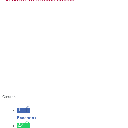
SRU-062-2023
Compartir...
Octubre 25 de 2023
Facebook
McAllen, Texas, – Un grupo de
productores tamaulipecos participan
Whatsapp
en el evento denominado “Misión
Comercial de Agronegocios y
Twitter
Seminario de Exportación”, la cual se
lleva a cabo los días 25 y 26 de
Linkedin
octubre en McAllen, en el Valle de
Texas, con el objetivo de desarrollar
capacidades para la exportación de