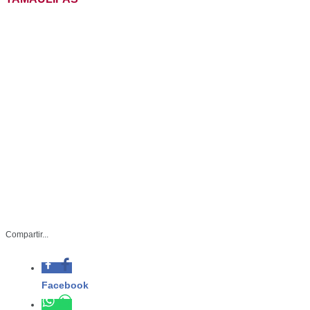
STU-079-2023
Compartir...
Septiembre 20 de 2023
Facebook
Ciudad Victoria, Tamaulipas.- Los
cinco aeropuertos internacionales de
Whatsapp
Tamaulipas han experimentado un
incremento en el número de
Twitter
pasajeros acumulado hasta agosto
de 2023, en comparación con el
Linkedin
mismo período en 2022, informó el
secretario de Turismo en el estado
Benjamín Hernández Rodríguez.