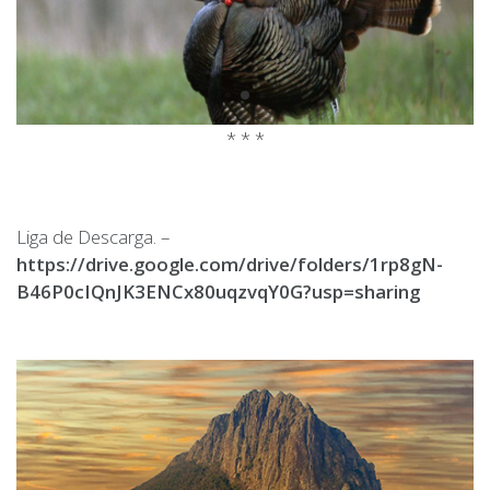
* * *
Liga de Descarga. –
https://drive.google.com/drive/folders/1rp8gN-
B46P0cIQnJK3ENCx80uqzvqY0G?usp=sharing