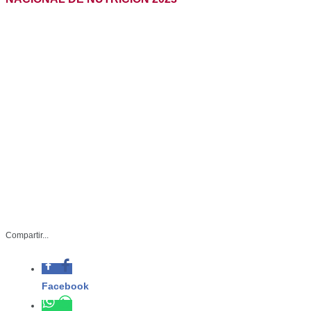
– Las acciones concluyen el 30 de
Compartir...
noviembre y se enfocarán a medir el
peso, talla y tomas de muestras de
sangre entre otras
Facebook
SST-066-2023
Whatsapp
Julio 13 de 2023
Twitter
Ciudad Victoria, Tamaulipas.-La
Secretaría de Salud de Tamaulipas
Linkedin
puso en marcha a partir de este día,
la Encuesta Nacional de Salud 2023,
la cual tiene como objetivo conocer las condiciones de