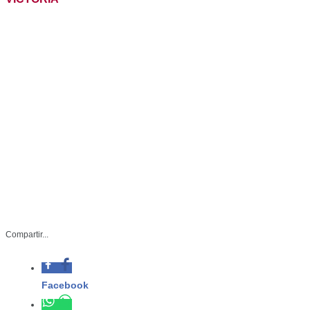
-Con recursos de un Estudio de
Compartir...
Daños realizado por la Procuraduría
Ambiental a una empresa, se llevó a
cabo esta acción que permitirá
Facebook
producir plantas regionales para
trabajos de reforestación
Whatsapp
Twitter
SDU-042-2023
Linkedin
Julio 18 de 2023
Ciudad Victoria, Tamaulipas.- Creando una sinergia