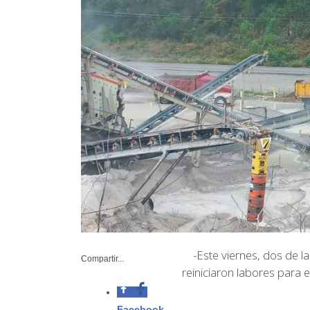
-Este v
suspen
Compartir...
mater