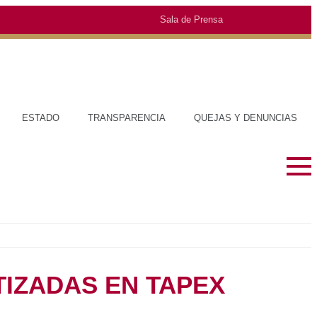
Sala de Prensa
TRANSPARENCIA
QUEJAS Y DENUNCIAS
SOBRE EL ESTADO
MUNICIPIO
HISTORIA
TRAJES TÍP