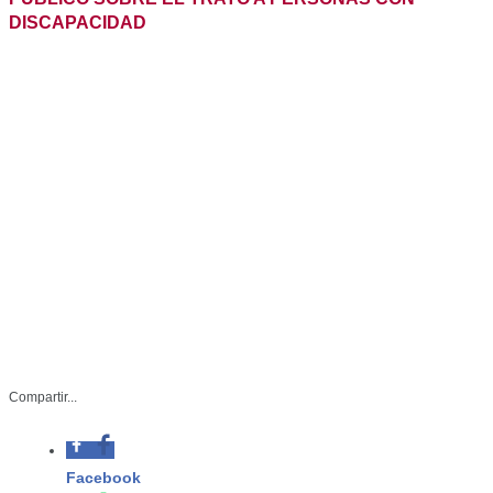
STP-002-2023
Compartir...
Junio 30 de 2023
Facebook
Tampico, Tamaulipas.- La
Subsecretaría del Transporte Público
Whatsapp
en Tamaulipas continúa con su
programa de capacitación a los
Twitter
conductores y en esta ocasión, con el
apoyo del Sistema Intersectorial de
Linkedin
Protección y Gestión Integral de
Derechos de las Personas con