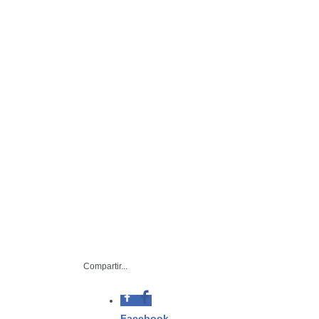
– El gobernador Américo 
Compartir...
Consejo Estatal pa
Facebook