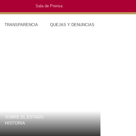
Sala de Prensa
TRANSPARENCIA
QUEJAS Y DENUNCIAS
SOBRE EL ESTADO
MUNICIPIO
HISTORIA
TRAJES TÍP