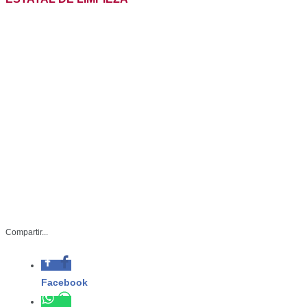
-En el marco del Día
Mundial del Medio
Compartir...
Ambiente, exhorta
SEDUMA a cuidar
recursos naturales e
implementar cultura
del reciclaje
SDU-025-2023
Junio 05 de 2023
Ciudad Victoria, Tamaulipas.- Desde hace ocho meses,
bajo el liderazgo de Américo Villarreal Anaya, el gobierno