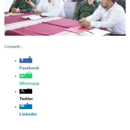
078-2023
Compartir...
Mayo 03 de 2023
Matamoros,
Tamaulipas. – Los
dirigentes de los principales organismos empresariales y
colegios de profesionistas de Matamoros, se reunieron
con el gobernador Américo Villarreal Anaya, quien
mostró su disposición para atender personalmente los
hechos ocurridos en esta región del Estado y
manifestaron todo su apoyo para trabajar de manera