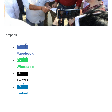
-Entre las prioridades
estatales destacan
Compartir...
grandes proyectos
hidráulicos,
suministro de agua
potable, energía,
salud y producción agropecuaria, entre otras
083-2023
Mayo 07 de 2023
Ciudad Victoria, Tamaulipas.- Durante una reunión de
trabajo encabezada por el gobernador del Estado,