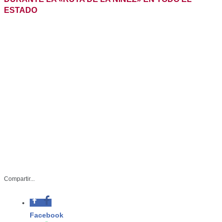
DIF-061-2023
Compartir...
Mayo 05 de 2023
Facebook
Ciudad Victoria, Tamaulipas. -Durante
10 días, diferentes dependencias
Whatsapp
gubernamentales, empresas de la
iniciativa privada y la ciudadanía en
Twitter
general, se sumaron a la iniciativa
denominada “DIFTÓN” que lanzó en
Linkedin
el mes de abril el Sistema DIF
Tamaulipas, que preside la doctora