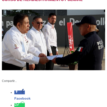
SSP-019-2023
Compartir...
Abril 28 de 2023
Facebook
Ciudad Victoria, Tamaulipas.- Con una
ceremonia de honores en la
Whatsapp
explanada de la Universidad de
Seguridad y Justicia de Tamaulipas
Twitter
(USJT), la Secretaría de Seguridad
Pública (SSPT) recibió y reconoció a
Linkedin
89 elementos de la Guardia Estatal,
egresados del tercer bloque del
Curso de Readiestramiento Policial