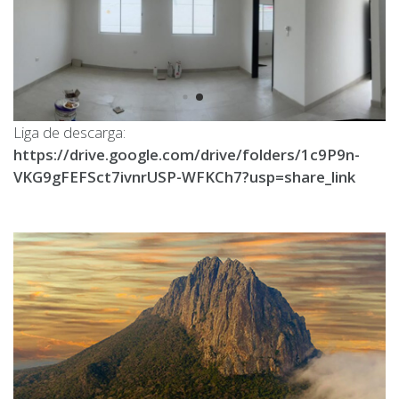
Liga de descarga:
https://drive.google.com/drive/folders/1c9P9n-
VKG9gFEFSct7ivnrUSP-WFKCh7?usp=share_link