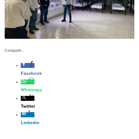
ITM-005-2023
Compartir...
Abril 12 de 2023
Matamoros,
Tamaulipas. -Con el
fin de garantizar la seguridad e integridad de la población
migrante, especialmente de las mujeres y los niños que
se encuentran en los diversos albergues y puntos de
concentración de migrantes en esta ciudad fronteriza, el
Gobierno del Estado a través del Instituto Tamaulipeco
para los Migrantes y la Coordinación de Protección Civil,