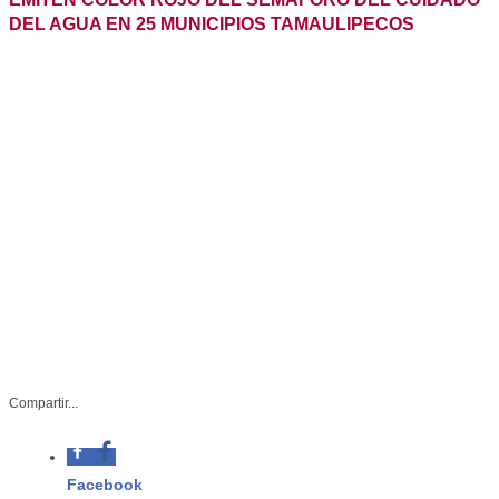
CEA-010-2023
Compartir...
Abril 11 de 2023
Ciudad Victoria,
Tamaulipas.-
Derivado de la baja disponibilidad del vital líquido que
pone en riesgo o restringe algunas actividades de los
usuarios de los servicios públicos, el Comité de
Evaluación y Seguimiento del Cuidado del Agua en su
primera reunión, determinó la aplicación del color rojo
del semáforo en 25 municipios de la entidad, mientras en
otros 14 se aplicó el amarillo y solo cuatro mantendrán el