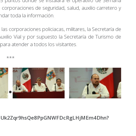
 15 puntos donde se instalará el operativo de Semana
corporaciones de seguridad, salud, auxilio carretero y
ndar toda la información.
as corporaciones policiacas, militares, la Secretaría de
Auxilio Vial y por supuesto la Secretaría de Turismo de
ra atender a todos los visitantes.
***
ers/1Uk2Zqr9hsQe8PpGNWFDcRgLHjMEm4Dhn?