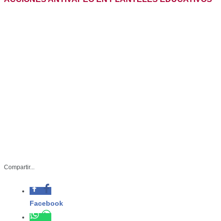
SST-006-2023
Compartir...
Marzo 14 de 2023
Facebook
Ciudad Victoria, Tamaulipas.- Para
erradicar el consumo de cigarrillos
Whatsapp
electrónicos, prevenir su adicción y
efectos dañinos, la Secretaría de
Twitter
Salud con el apoyo de la Secretaría
de Educación y la Coordinación
Linkedin
Estatal para la Protección contra
Riesgos Sanitarios (COEPRIS),
reforzará la estrategia “La Neta del