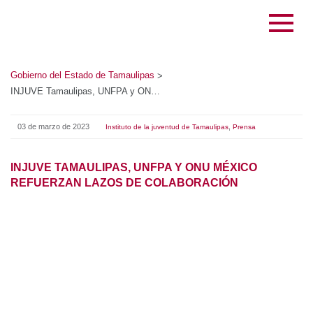
Gobierno del Estado de Tamaulipas
>
INJUVE Tamaulipas, UNFPA y ONU México refuerzan lazos de colaboración
03 de marzo de 2023
,
Instituto de la juventud de Tamaulipas
Prensa
INJUVE TAMAULIPAS, UNFPA Y ONU MÉXICO
REFUERZAN LAZOS DE COLABORACIÓN