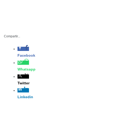
●Con la intención de trabajar unidos
Compartir...
en los objetivos de la agenda 2030
IJU-002-2023
Facebook
Marzo 03 de 2023
Whatsapp
Ciudad Victoria, Tamaulipas.- Las y
Twitter
los jóvenes de Tamaulipas serán
agentes de cambio en la agenda
2030 de la ONU Juventud, razón por
Linkedin
la cual Judith Katalyna Méndez
Cepeda, directora general de Injuve
Tamaulipas, sostuvo una reunión de trabajo con