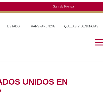
Sala de Prensa
O
TRANSPARENCIA
QUEJAS Y DENUNCIAS
ortes’
SOBRE EL ESTADO
MUNICIPIOS
HISTORIA
TRAJES TÍPIC