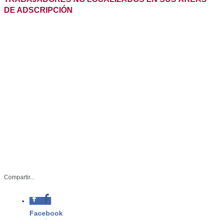
FINALIZAN PROCESOS ADMINISTRATIVOS A
TRABAJADORES NO LOCALIZADOS EN SUS ÁREAS
DE ADSCRIPCIÓN
Compartir...
SAD-006-2023