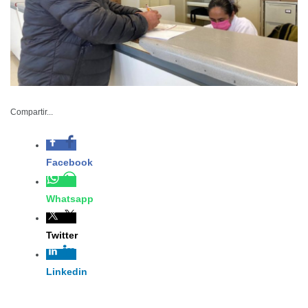
SCT-001-2023
Compartir...
Febrero 20 de 2023
Ciudad Victoria,
Tamaulipas. –
Durante casi cinco meses de trabajo en la Contraloría
Gubernamental de Tamaulipas, a cargo de Norma
Angélica Pedraza Melo, se han abierto 167 Expedientes
de Presunta Responsabilidad Administrativa (EPRAS).
Para erradicar los hábitos reproducidos por costumbre
en el servicio público, la Contraloría Gubernamental se ha