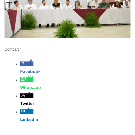
SRU-002-2023
Compartir...
Febrero 24 de 2023
Ciudad Victoria,
Tamaulipas.- Con la
finalidad de recopilar información del sector agrario, la
Secretaría de Desarrollo Rural llevó a cabo la “Reunión
Estatal para la Generación de Información y Base de
Datos del Sector Rural”.
A la reunión presidida por el secretario de Desarrollo
Rural, Dámaso Anaya Alvarado, acudieron
representantes de asociaciones agrícolas y directores de