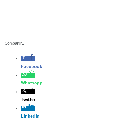
– Terapias físicas,
consultas médicas y
Compartir...
atención
personalizada se
brinda a los
pacientes.
DIF-059-2022
Diciembre 13 del 2022
Altamira, Tamaulipas.- El director general del DIF