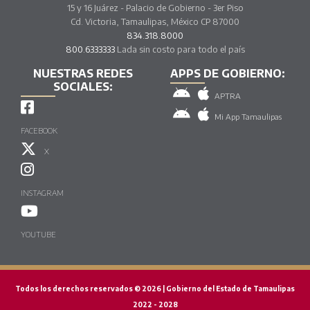
15 y 16 Juárez - Palacio de Gobierno - 3er Piso
Cd. Victoria, Tamaulipas, México CP 87000
834.318.8000
800.6333333
Lada sin costo para todo el país
NUESTRAS REDES
APPS DE GOBIERNO:
SOCIALES:
APTRA
Mi App Tamaulipas
FACEBOOK
X
INSTAGRAM
YOUTUBE
Todos los derechos reservados © 2026 | Gobierno del Estado de Tamaulipas
2022 - 2028