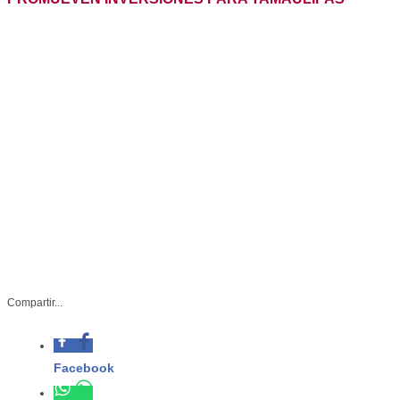
● Realiza Américo
gira de trabajo en
Compartir...
Washington y Austin
donde presenta
ventajas
comparativas del
Estado
105-2022
Diciembre 07 del 2022
Austin, Texas, EE.UU .- El gobernador de Tamaulipas,
Américo Villarreal Anaya continuará este día con una serie