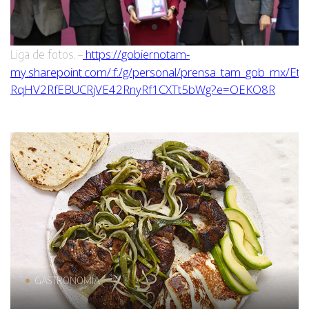
https://gobiernotam-
Liga de fotos. –
my.sharepoint.com/:f:/g/personal/prensa_tam_gob_mx/Et
RqHV2RfEBUCRjVE42RnyRf1CXTt5bWg?e=OEKO8R
GASTRONOMÍA