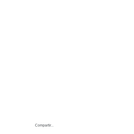
● Siete Casas Hogar y un
Compartir...