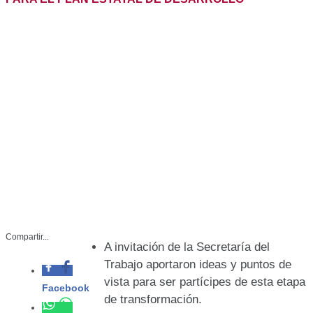
Compartir...
A invitación de la Secretaría del Trabajo
aportaron ideas y puntos de vista para
ser partícipes de esta etapa de
Facebook
transformación.
Whatsapp
Twitter
STR-036-2022
Diciembre 22 del 2022
Linkedin
Ciudad Victoria, Tamaulipas. -
Abogadas y abogados integrantes de barras y colegios