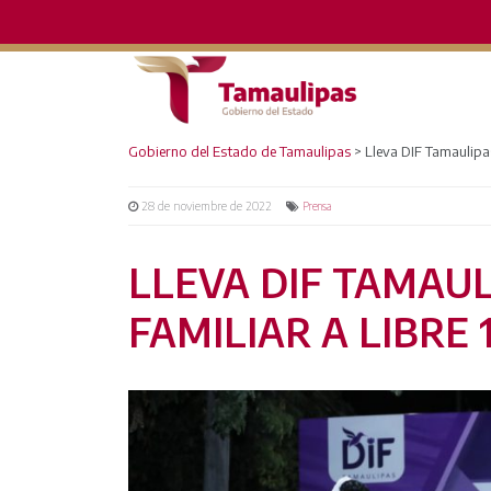
Gobierno del Estado de Tamaulipas
>
Lleva DIF Tamaulipas
28 de noviembre de 2022
Prensa
LLEVA DIF TAMAUL
FAMILIAR A LIBRE 