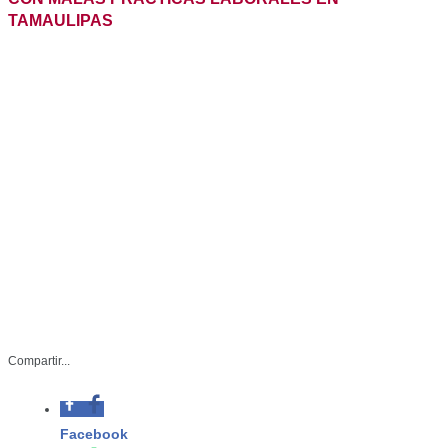
* Empresas que infrinjan la Ley
Compartir...
Federal del Trabajo serán visitadas en
inspecciones extraordinarias para
cumplir la ley.
Facebook
STR-022-2022
Whatsapp
Noviembre 25 del 2022
Twitter
Ciudad Victoria Tamaulipas.-La
Dirección de Inspección y Previsión
Linkedin
Social de la Secretaría de Trabajo ha
detectado malas prácticas laborales
en ocho empresas en diversos municipios de Tamaulipas