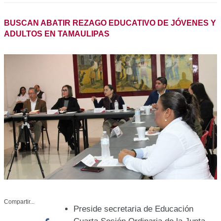
Compartir...
Preside secretaria de Educación Cuarta
Sesión Ordinaria de la Junta Directiva
del ITEA
Facebook
Whatsapp
ITE-001-2022
Twitter
Noviembre 29 del 2022
Linkedin
Ciudad Victoria, Tamaulipas. -El
gobierno de Tamaulipas tiene un
compromiso con la educación de personas jóvenes y