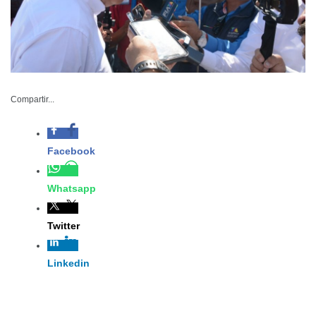
Se busca regular la
circulación de
Compartir...
motocicletas y
orientar a los
usuarios.
SSP-002-2022
Octubre 26 del 2022
Ciudad Victoria, Tamaulipas. – Con la finalidad de limitar
las afectaciones sociales por el uso de motocicletas en
ciudad Victoria, se puso en marcha el operativo
“Prevención y Seguridad para Motociclistas”.