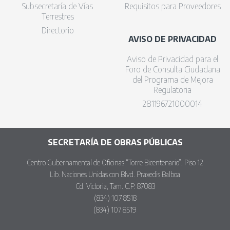
Subsecretaría de Vías
Requisitos para Proveedores
Terrestres
Directorio
AVISO DE PRIVACIDAD
Aviso de Privacidad para el
Foro de Consulta Ciudadana
del Programa de Mejora
Regulatoria
281196721000014
SECRETARÍA DE OBRAS PÚBLICAS
Centro Gubernamental de Oficinas “Torre Bicentenario”, Piso 12
Lib. Naciones Unidas con Blvd. Praxedis Balboa
Cd. Victoria, Tam. C.P. 87083
(834) 107 8518
(834) 107 8519