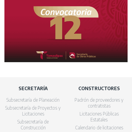
SECRETARÍA
CONSTRUCTORES
Subsecretaría de Planeación
Padrón de proveedores y
contratistas
Subsecretaría de Proyectos y
Licitaciones
Licitaciones Públicas
Estatales
Subsecretaría de
Construcción
Calendario de licitaciones