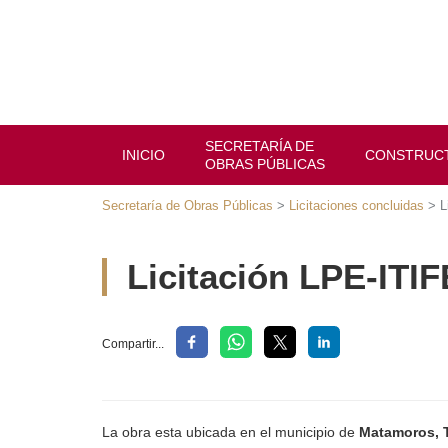
SECRETARÍA DE
INICIO
CONSTRUCTORE
OBRAS PÚBLICAS
Secretaría de Obras Públicas
>
Licitaciones concluidas
>
Lici
Licitación LPE-ITI
Compartir...
CONSTRUCTORES
La obra esta ubicada en el municipio de
Matamoros, T