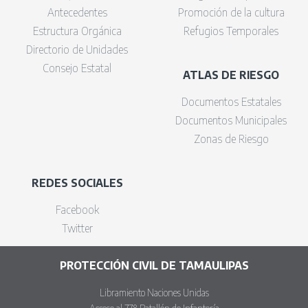
Antecedentes
Promoción de la cultura
Estructura Orgánica
Refugios Temporales
Directorio de Unidades
Consejo Estatal
ATLAS DE RIESGO
Documentos Estatales
Documentos Municipales
Zonas de Riesgo
REDES SOCIALES
Facebook
Twitter
PROTECCIÓN CIVIL DE TAMAULIPAS
Libramiento Naciones Unidas