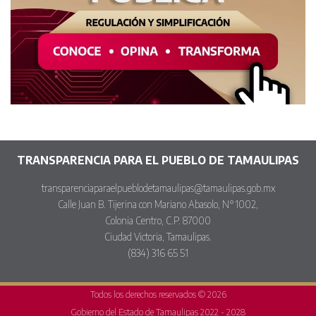
TRANSPARENCIA PARA EL PUEBLO DE TAMAULIPAS
transparenciaparaelpueblodetamaulipas@tamaulipas.gob.mx
Calle Juan B. Tijerina con Mariano Abasolo, N°1002,
Colonia Centro, C.P. 87000
Ciudad Victoria, Tamaulipas.
(834) 316 65 51
Todos los derechos reservados © 2026
Gobierno del Estado de Tamaulipas 2022 - 2028