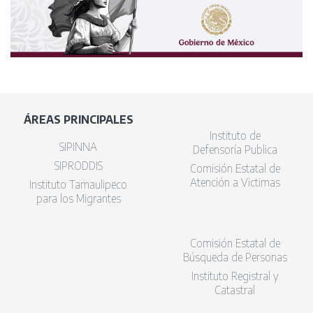
ÁREAS PRINCIPALES
Instituto de
SIPINNA
Defensoría Publica
SIPRODDIS
Comisión Estatal de
Atención a Victimas
Instituto Tamaulipeco
para los Migrantes
Comisión Estatal de
Búsqueda de Personas
Instituto Registral y
Catastral