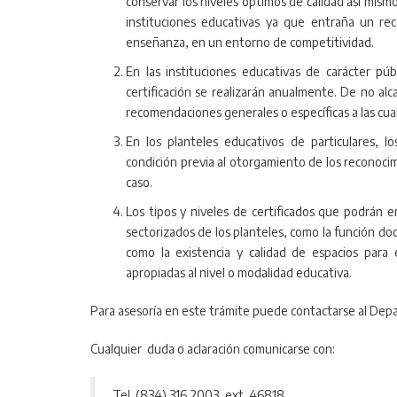
conservar los niveles óptimos de calidad así mism
instituciones educativas ya que entraña un re
enseñanza, en un entorno de competitividad.
En las instituciones educativas de carácter púb
certificación se realizarán anualmente. De no alca
recomendaciones generales o específicas a las cua
En los planteles educativos de particulares, l
condición previa al otorgamiento de los reconocim
caso.
Los tipos y niveles de certificados que podrán 
sectorizados de los planteles, como la función doc
como la existencia y calidad de espacios para el 
apropiadas al nivel o modalidad educativa.
Para asesoría en este trámite puede contactarse al Depar
Cualquier duda o aclaración comunicarse con:
Tel. (834) 316 2003, ext. 46818