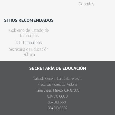
Docentes
SITIOS RECOMENDADOS
Gobierno del Estado de
Tamaulipas
DIF Tamaulipas
Secretaría de Educación
Pública
SECRETARÍA DE EDUCACIÓN
Calzada General Luis Caballero s/n
Fracc. Las Flores, Cd. Victoria
Tamaulipas, México, C.P. 87078
834 318 6600
834 318 6601
834 318 6602